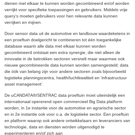
dienen met elkaar te kunnen worden gecombineerd en/of worden
verrijkt voor specifieke toepassingen en gebruikers. Middels vrije
query’s moeten gebruikers voor hen relevante data kunnen
verrijken en mijnen.
Door sensor data uit de automotive en landbouw waardeketens in
een proeftuin doelgericht te combineren tot één toegankelijke
database waarin alle data met elkaar kunnen worden
gecombineerd ontstaat een extra synergie, die niet alleen de
innovatie in de betrokken sectoren versnelt maar waarmee ook
nieuwe gecombineerde data kunnen worden samengesteld; data
die óók van belang zijn voor andere sectoren zoals bijvoorbeeld
logistieke planningscentra, health/luchtkwaliteit en ‘infrastructuur
asset management’.
De uCANDATA®/SENTRAC data proeftuin moet uiteindelijk een
internationaal opererend open commercieel Big Data platform
worden, in 1e instantie voor de automotive en agrarische sector
en in 2e instantie ook voor o.a. de logistieke sector. Een proeftuin
en platform waarop ook andere ontwikkelaars en leveranciers van
technologie, data en diensten worden uitgenodigd te
experimenteren en/of zich aan