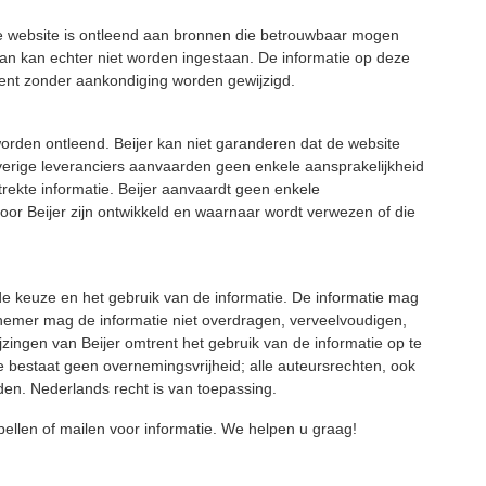
eze website is ontleend aan bronnen die betrouwbaar mogen
van kan echter niet worden ingestaan. De informatie op deze
oment zonder aankondiging worden gewijzigd.
orden ontleend. Beijer kan niet garanderen dat de website
overige leveranciers aanvaarden geen enkele aansprakelijkheid
rekte informatie. Beijer aanvaardt geen enkele
door Beijer zijn ontwikkeld en waarnaar wordt verwezen of die
de keuze en het gebruik van de informatie. De informatie mag
fnemer mag de informatie niet overdragen, verveelvoudigen,
jzingen van Beijer omtrent het gebruik van de informatie op te
 bestaat geen overnemingsvrijheid; alle auteursrechten, ook
en. Nederlands recht is van toepassing.
d bellen of mailen voor informatie. We helpen u graag!